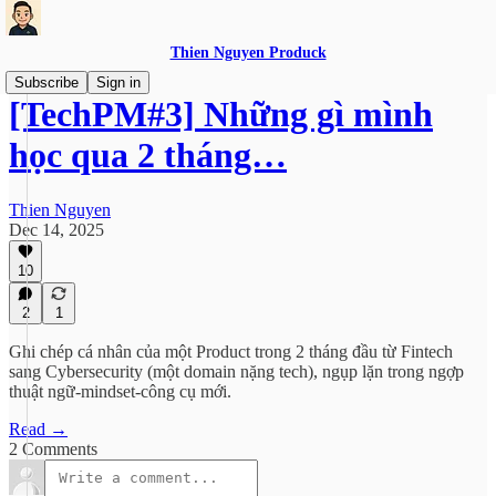
Thien Nguyen Produck
Subscribe
Sign in
[TechPM#3] Những gì mình
học qua 2 tháng…
Thien Nguyen
Dec 14, 2025
10
2
1
Ghi chép cá nhân của một Product trong 2 tháng đầu từ Fintech
sang Cybersecurity (một domain nặng tech), ngụp lặn trong ngợp
thuật ngữ-mindset-công cụ mới.
Read →
2 Comments