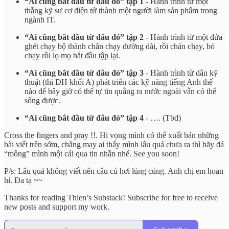
“Ai cũng bắt đầu từ đâu đó” tập 1
- Hành trình từ một
thằng kỹ sư cơ điện tử thành một người làm sản phẩm trong
ngành IT.
“Ai cũng bắt đầu từ đâu đó” tập 2
- Hành trình từ một đứa
ghét chạy bộ thành chân chạy đường dài, rồi chán chạy, bỏ
chạy rồi lọ mọ bắt đầu tập lại.
“Ai cũng bắt đầu từ đâu đó” tập 3
- Hành trình từ dân kỹ
thuật (thi ĐH khối A) phát triển các kỹ năng tiếng Anh thế
nào để bây giờ có thể tự tin quẳng ra nước ngoài vẫn có thể
sống được.
“Ai cũng bắt đầu từ đâu đó” tập 4
- …. (Tbd)
Cross the fingers and pray !!. Hi vọng mình có thể xuất bản những
bài viết trên sớm, chẳng may ai thấy mình lâu quá chưa ra thì hãy đá
“mông” mình một cái qua tin nhắn nhé. See you soon!
P/s: Lâu quá không viết nên câu cú hơi lủng củng. Anh chị em hoan
hỉ. Đa tạ ~~
Thanks for reading Thien’s Substack! Subscribe for free to receive
new posts and support my work.