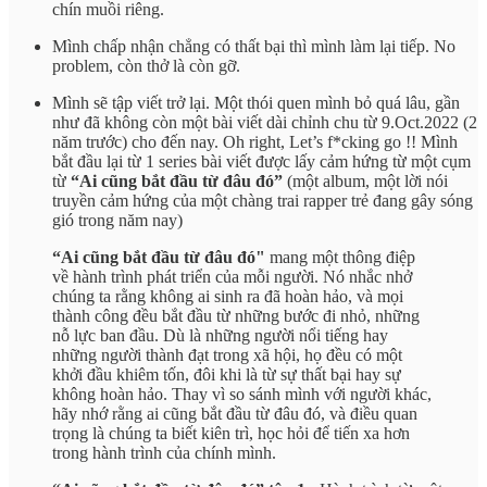
chín muồi riêng.
Mình chấp nhận chẳng có thất bại thì mình làm lại tiếp. No
problem, còn thở là còn gỡ.
Mình sẽ tập viết trở lại. Một thói quen mình bỏ quá lâu, gần
như đã không còn một bài viết dài chỉnh chu từ 9.Oct.2022 (2
năm trước) cho đến nay. Oh right, Let’s f*cking go !! Mình
bắt đầu lại từ 1 series bài viết được lấy cảm hứng từ một cụm
từ
“Ai cũng bắt đầu từ đâu đó”
(một album, một lời nói
truyền cảm hứng của một chàng trai rapper trẻ đang gây sóng
gió trong năm nay)
“Ai cũng bắt đầu từ đâu đó"
mang một thông điệp
về hành trình phát triển của mỗi người. Nó nhắc nhở
chúng ta rằng không ai sinh ra đã hoàn hảo, và mọi
thành công đều bắt đầu từ những bước đi nhỏ, những
nỗ lực ban đầu. Dù là những người nổi tiếng hay
những người thành đạt trong xã hội, họ đều có một
khởi đầu khiêm tốn, đôi khi là từ sự thất bại hay sự
không hoàn hảo. Thay vì so sánh mình với người khác,
hãy nhớ rằng ai cũng bắt đầu từ đâu đó, và điều quan
trọng là chúng ta biết kiên trì, học hỏi để tiến xa hơn
trong hành trình của chính mình.