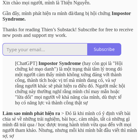
Xin chào mọi người, mình là Thiện Nguyễn.
Gần đây, mình phát hiện ra mình đã/đang bị hội chứng
Impostor
Syndrome.
Thanks for reading Thien’s Substack! Subscribe for free to receive
new posts and support my work.
Subscribe
[ChatGPT]
Impostor Syndrome
(hay còn gọi là "Hội
chứng kẻ mạo danh") là một trạng thái tâm lý trong đó
một người cảm thấy mình không xứng đáng với thành
công, thành tích hoặc vị trí mà mình đang có, và sợ
rằng người khác sẽ phát hiện ra điều đó. Người mắc hội
chứng này thường nghĩ rằng mình chỉ may mắn hoặc
"lừa dối" mọi người về khả năng của mình, dù thực tế
họ có năng lực và thành công thật sự
Làm sao mình phát hiện ra
> Đó là khi mình có ý định viết bài
chia sẻ về những trải nghiệm, bài học, cảm nhận, tất cả những gì
mình đã trải qua / học được trong hành trình vừa qua đến với mọi
người tham khảo. Nhưng, nhưng mỗi khi mình bắt đầu viết thì mình
sợ, sợ