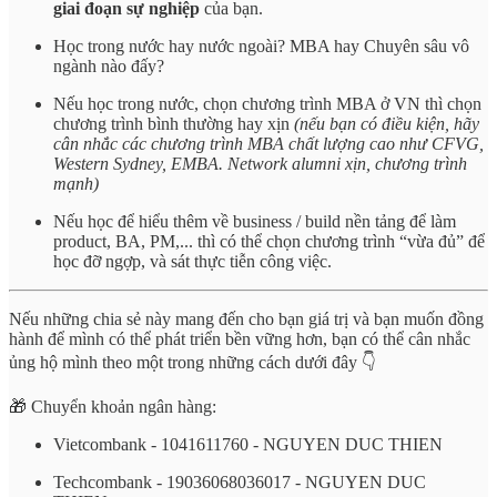
giai đoạn sự nghiệp
của bạn.
Học trong nước hay nước ngoài? MBA hay Chuyên sâu vô
ngành nào đấy?
Nếu học trong nước, chọn chương trình MBA ở VN thì chọn
chương trình bình thường hay xịn
(nếu bạn có điều kiện, hãy
cân nhắc các chương trình MBA chất lượng cao như CFVG,
Western Sydney, EMBA. Network alumni xịn, chương trình
mạnh)
Nếu học để hiểu thêm về business / build nền tảng để làm
product, BA, PM,... thì có thể chọn chương trình “vừa đủ” để
học đỡ ngợp, và sát thực tiễn công việc.
Nếu những chia sẻ này mang đến cho bạn giá trị và bạn muốn đồng
hành để mình có thể phát triển bền vững hơn, bạn có thể cân nhắc
ủng hộ mình theo một trong những cách dưới đây 👇
🎁 Chuyển khoản ngân hàng:
Vietcombank - 1041611760 - NGUYEN DUC THIEN
Techcombank - 19036068036017 - NGUYEN DUC