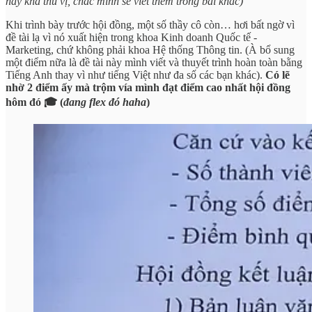
này khá thú vị, chắc mình sẽ viết thêm trong bài khác)
Khi trình bày trước hội đồng, một số thầy cô còn… hơi bất ngờ vì
đề tài lạ vì nó xuất hiện trong khoa Kinh doanh Quốc tế -
Marketing, chứ không phải khoa Hệ thống Thông tin. (À bổ sung
một điểm nữa là đề tài này mình viết và thuyết trình hoàn toàn bằng
Tiếng Anh thay vì như tiếng Việt như đa số các bạn khác).
Có lẽ
nhờ 2 điểm ấy mà trộm vía mình đạt điểm cao nhất hội đồng
hôm đó 🎓 (
đang flex đó haha
)