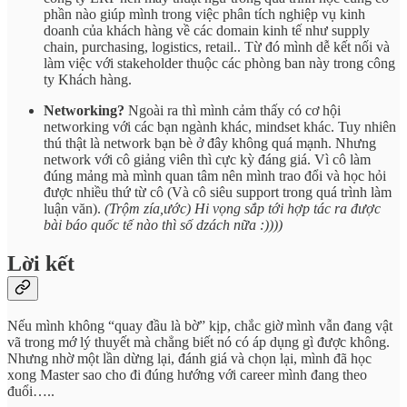
phần nào giúp mình trong việc phân tích nghiệp vụ kinh
doanh của khách hàng về các domain kinh tế như supply
chain, purchasing, logistics, retail.. Từ đó mình dễ kết nối và
làm việc với stakeholder thuộc các phòng ban này trong công
ty Khách hàng.
Networking?
Ngoài ra thì mình cảm thấy có cơ hội
networking với các bạn ngành khác, mindset khác. Tuy nhiên
thú thật là network bạn bè ở đây không quá mạnh. Nhưng
network với cô giảng viên thì cực kỳ đáng giá. Vì cô làm
đúng mảng mà mình quan tâm nên mình trao đổi và học hỏi
được nhiều thứ từ cô (Và cô siêu support trong quá trình làm
luận văn).
(Trộm zía,ước) Hi vọng sắp tới hợp tác ra được
bài báo quốc tế nào thì số dzách nữa :))))
Lời kết
Nếu mình không “quay đầu là bờ” kịp, chắc giờ mình vẫn đang vật
vã trong mớ lý thuyết mà chẳng biết nó có áp dụng gì được không.
Nhưng nhờ một lần dừng lại, đánh giá và chọn lại, mình đã học
xong Master sao cho đi đúng hướng với career mình đang theo
đuổi…..