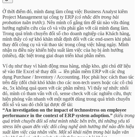
Ở thời điểm đó, mình đang làm công việc Business Analyst kiêm
Project Management tại công ty ERP
(có nhắc đến trong bài
probation tuần trước).
Nên mình cố gắng tìm đề tài nào vừa đúng
hướng nghiên cứu của cô và vừa phải gần với cái mình đang làm.
Trong quá trình chuyển đổi số cho doanh nghiệp của Khách hàng,
mình thấy có sự khó khăn nhất định đối với các end-users khi phải
thay đổi công cụ và vài thao tác trong công việc hằng ngày. Mình
nhận ra điều này khiến hiệu suất làm việc của họ bị ảnh hưởng
(nhiều), đặc biệt trong giai đoạn triển khai phần mềm.
Ví dụ như thay vì hành động mua hàng, nhập kho, ghi chú dữ liệu
sẽ vào file Excel sẽ thay đổi → lên phần mềm ERP với các ứng
dụng Purchase / Inventory / Accounting. Học phải học cách thao tác
trên đấy (đôi chút khó khăn cho các non-tech users hoặc các cô chú
4x, 5x không quá quen với các phần mềm). Vì thấy sự nhức nhối
đó, mình có tham vấn với cô, sense check với các nghiên cứu, thực
hiện phỏng vấn nhanh với một người dùng trong quá trình chuyển
đổi số và sau đó chốt lại được đề tài:
“An investigation on the impact of technostress on employee
performance in the context of ERP system adoption.”
(kiểu trong
quá trình chuyển đổi số như mình nhắc bên trên, thì những yếu tố
stress liên quan đến việc đổi công nghệ ảnh hưởng thế nào đến hiệu
suất làm việc của nhân viên. Một số khái niệm trong bài luận văn