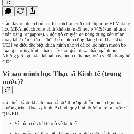
12
Gần đây mình có buổi coffee catch-up với một chị trong BPM đang
học MBA một chương trình khá xịn (ngồi học ở Việt Nam nhưng
nhận bằng Singapore). Cuộc trò chuyện đó bỗng dưng kéo mình
quay lại 2 năm trước. Thời điểm mình cũng đang học Thạc sĩ tại
UEH và điều đặc biệt khiến mình nhớ vì đã có lúc mình muốn bỏ
ngang chương trình Thạc sĩ ấy đơn giản do... chán ngành học.
Nhưng giờ ngồi viết lại bài này, mình thấy may mắn vì đã không bỏ
cuộc.
Vì sao mình học Thạc sĩ Kinh tế (trong
nước)?
Có nhiều lý do khách quan rất đời thường khiến mình chọn học
chương trình Thạc sỹ kinh tế chính quy bình thường trong nước và
tại UEH:
Vì mình có chút tò mò về kinh tế.
Vì muốn mở rộng thế giới quan thử nhìn một số chuyện qua