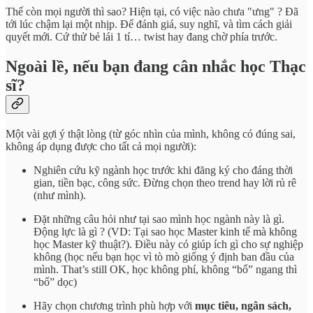
Thế còn mọi người thì sao? Hiện tại, có việc nào chưa "ưng" ? Đã
tới lúc chậm lại một nhịp. Để đánh giá, suy nghĩ, và tìm cách giải
quyết mới. Cứ thử bẻ lái 1 tí… twist hay đang chờ phía trước.
Ngoài lề, nếu bạn đang cân nhắc học Thạc
sĩ?
Một vài gợi ý thật lòng (từ góc nhìn của mình, không có đúng sai,
không áp dụng được cho tất cả mọi người):
Nghiên cứu kỹ ngành học trước khi đăng ký cho đáng thời
gian, tiền bạc, công sức. Đừng chọn theo trend hay lời rủ rê
(như mình).
Đặt những câu hỏi như tại sao mình học ngành này là gì.
Động lực là gì ? (VD: Tại sao học Master kinh tế mà không
học Master kỹ thuật?). Điều này có giúp ích gì cho sự nghiệp
không (học nếu bạn học vì tò mò giống ý định ban đầu của
mình. That’s still OK, học không phí, không “bổ” ngang thì
“bổ” dọc)
Hãy chọn chương trình phù hợp với
mục tiêu, ngân sách,