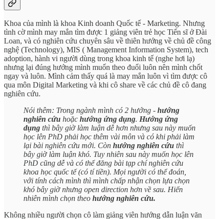
Khoa của mình là khoa Kinh doanh Quốc tế - Marketing. Nhưng
tình cờ mình may mắn tìm được 1 giảng viên trẻ học Tiến sĩ ở Đài
Loan, và có nghiên cứu chuyên sâu về thiên hướng về chủ đề công
nghệ (Technology), MIS ( Management Information System), tech
adoption, hành vi người dùng trong khoa kinh tế (nghe hơi lạ)
nhưng lại đúng hướng mình muốn theo đuổi luôn nên mình chốt
ngay và luôn. Mình cảm thấy quá là may mắn luôn vì tìm được cô
qua môn Digital Marketing và khi cô share về các chủ đề cô đang
nghiên cứu.
Nói thêm: Trong ngành mình có 2 hướng -
hướng
nghiên cứu
hoặc
hướng ứng dụng
.
Hướng ứng
dụng
thì bây giờ làm luận dễ hơn nhưng sau này muốn
học lên PhD phải học thêm vài môn và có khi phải làm
lại bài nghiên cứu mới. Còn
hướng nghiên cứu
thì
bây giờ làm luận khó. Tuy nhiên sau này muốn học lên
PhD cũng dễ và có thể đăng bài tạp chí nghiên cứu
khoa học quốc tế (có tí tiền). Mọi người có thể đoán,
với tính cách mình thì mình chấp nhận chọn lựa chọn
khó bây giờ nhưng open direction hơn về sau. Hiển
nhiên mình chọn theo
hướng nghiên cứu.
Không nhiều người chọn cô làm giảng viên hướng dẫn luận văn