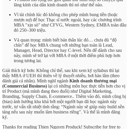
lăng kính của dân kinh doanh thì nó như thế nào.
Vì tài chính lúc đó không cho phép mình bung tiền (hoặc
mượn nợ) để học Thạc sĩ nước ngoài, hay các chương trình
MBA "xịn sò" như CFVG, Western Sydney, EMBA toàn đâu
đó 250–300 triệu.
Và quan trọng: mình biết bản thân lúc đó… chưa đủ “độ
chín” để học MBA chung với những bạn toàn là Lead,
Manager, Head, Director hay C-level. Nên để dành cho sau
này, mình sẽ trở lại với MBA ở một thời điểm phù hợp hơn
trong tương lai.
Giải thích kỹ hơn: Không chỉ thế, sau khi xem kỹ syllabus thì lại
thấy MBA ở UEH thì thiên về lý thuyết nhiều, hơi hàn lâm (theo
đánh giá cá nhân). Mình nghĩ ngành
Kinh doanh thương mại
(Commercial Business)
lại có những môn học thực tiễn hơn cho vị
trí Product (mà mình đang theo đuổi) như Digital Marketing,
Branding, Supply Chain, E-commerce.. Thêm vào đó, mình cũng bị
(bias) ảnh hưởng kha khá bởi một người bạn đã học ngành này
trước, tư vấn rất nhiệt tình rằng: “Ngành này sẽ giúp mày build nền
tảng nếu sau này muốn làm business riêng”. Và thế là mình đăng
ký.
Thanks for reading Thien Nguyen Produck! Subscribe for free to