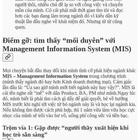
người thôi, nhiều chủ đề lạ so với công việc và chuyên
môn của mình. Có cái phải mất thời gian tìm tòi và đọc
hơn các bạn đang làm trong ngành đó vì kiểu dân kỹ
thuật lần đầu nghe về khái niệm đó. Nhưng từ từ cũng
quen.
Điểm gỡ: tìm thấy “mối duyên” với
Management Information System (MIS)
Mọi chuyện bắt đầu thay đổi khi mình tình cờ phát hiện ngành khác
MIS – Management Information System
trong chương trình
(mình thấy ngành đó hay hơn Kinh doanh thương mại). Cảm giác
lần đầu là: “Ủa sao giờ mình mới biết ngành này hay vậy?”. MIS là
cái tên nghe rất “mê” với dân Product, BA, PM như mình.Ngay lúc
đó, mình biết là phải tìm cách gì đấy để giải quyết, bẻ về hướng
MIS trước khi nghỉ tới việc từ bỏ ngành này là và học lại ngành kia.
Nếu không tìm được cách phù hợp, thì 1 năm vừa làm vừa học cực
nhọc của mình sẽ trôi vào hư vô, uổng phí công sức và tiền bạc.
Trộm vía 1: Gặp được “người thầy xuất hiện khi
học trò sẵn sàng”