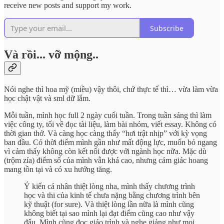
receive new posts and support my work.
Subscribe
Và rồi... vỡ mộng..
Nói nghe thì hoa mỹ (miều) vậy thôi, chứ thực tế thì… vừa làm vừa
học chật vật và sml dữ lắm.
Mỗi tuần, mình học full 2 ngày cuối tuần. Trong tuần sáng thì làm
việc công ty, tối về đọc tài liệu, làm bài nhóm, viết essay. Không có
thời gian thở. Và càng học càng thấy “hơi trật nhịp” với kỳ vọng
ban đầu. Có thời điểm mình gần như mất động lực, muốn bỏ ngang
vì cảm thấy không còn kết nối được với ngành học nữa. Mặc dù
(trộm zía) điểm số của mình vẫn khá cao, nhưng cảm giác hoang
mang tồn tại và có xu hướng tăng.
Ý kiến cá nhân thiệt lòng nha, mình thấy chương trình
học và thi của kinh tế chưa nặng bằng chương trình bên
kỹ thuật (for sure). Và thiệt lòng lần nữa là mình cũng
không biết tại sao mình lại đạt điểm cũng cao như vậy
đâu. Mình cũng đọc giáo trình và nghe giảng như mọi